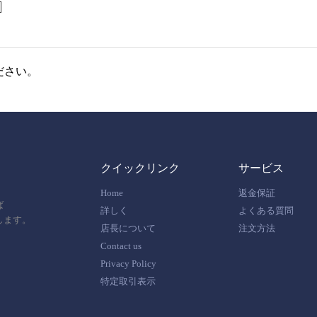
]
ださい。
クイックリンク
サービス
Home
返金保証
ば
詳しく
よくある質問
します。
店長について
注文方法
Contact us
Privacy Policy
特定取引表示