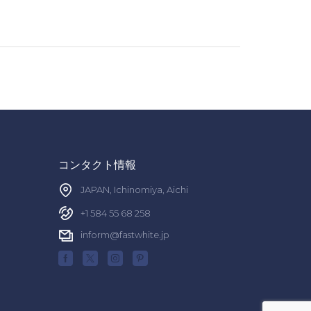
コンタクト情報
JAPAN, Ichinomiya, Aichi
+1 584 55 68 258
inform@fastwhite.jp
Facebook
Twitter
Instagram
Pinterest