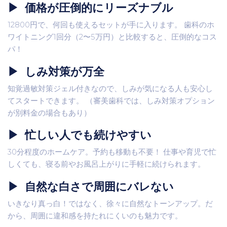
▶ ️ 価格が圧倒的にリーズナブル
12800円で、何回も使えるセットが手に入ります。 歯科のホ
ワイトニング1回分（2〜5万円）と比較すると、圧倒的なコス
パ！
▶ ️ しみ対策が万全
知覚過敏対策ジェル付きなので、しみが気になる人も安心し
てスタートできます。 （審美歯科では、しみ対策オプション
が別料金の場合もあり）
▶ ️ 忙しい人でも続けやすい
30分程度のホームケア。予約も移動も不要！ 仕事や育児で忙
しくても、寝る前やお風呂上がりに手軽に続けられます。
▶ ️ 自然な白さで周囲にバレない
いきなり真っ白！ではなく、徐々に自然なトーンアップ。だ
から、周囲に違和感を持たれにくいのも魅力です。