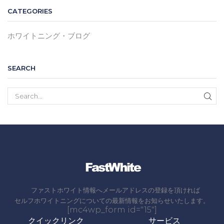
CATEGORIES
ホワイトニング・ブログ
SEARCH
SEA
ファストホワイト情報へメールアドレスの登録を頂ければ
セルフホワイトニングについての最新情報をお知らせいたします。
[mc4wp_form id="15"]
クイックリンク
サービス